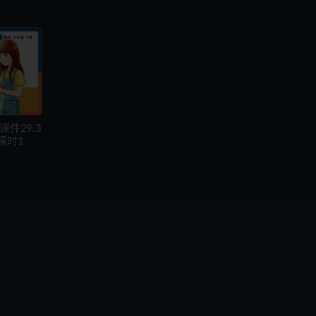
件29.3
课时1