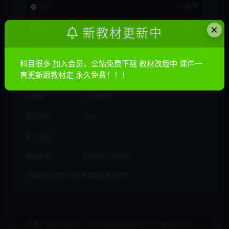
普通
10金币
×
会员
免费
新教材更新中
立即购买
科目很多 加入会员，全站免费下载 教材改版中 课件一
直更新跟教材走 永久免费！！！
其他信息
有效期
7 天内有效
累计销量
1569
累计下载
5
最近更新
2023年01月21日
下载遇到问题？可联系客服或留言反馈
声明：
本站所有文章，如无特殊说明或标注，均为本站原创发