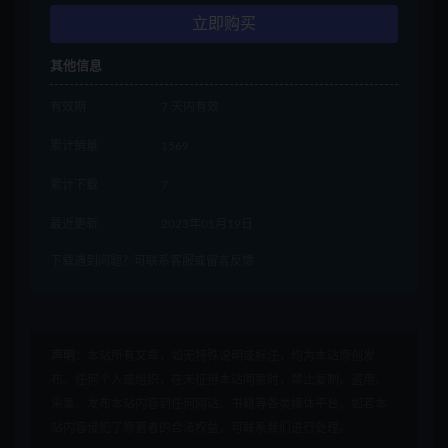
立即购买
其他信息
有效期
7 天内有效
累计销量
1569
累计下载
7
最近更新
2023年01月19日
下载遇到问题？可联系客服或留言反馈
声明：
本站所有文章，如无特殊说明或标注，均为本站原创发
布。任何个人或组织，在未征得本站同意时，禁止复制、盗用、
采集、发布本站内容到任何网站、书籍等各类媒体平台。如若本
站内容侵犯了原著者的合法权益，可联系我们进行处理。