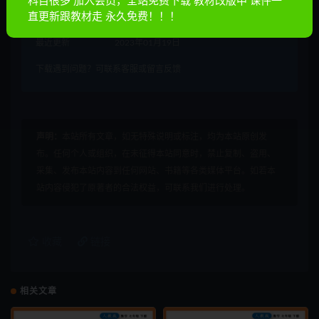
科目很多 加入会员，全站免费下载 教材改版中 课件一
累计下载
5
直更新跟教材走 永久免费！！！
最近更新
2023年01月19日
下载遇到问题？可联系客服或留言反馈
声明：
本站所有文章，如无特殊说明或标注，均为本站原创发
布。任何个人或组织，在未征得本站同意时，禁止复制、盗用、
采集、发布本站内容到任何网站、书籍等各类媒体平台。如若本
站内容侵犯了原著者的合法权益，可联系我们进行处理。
收藏
链接
相关文章