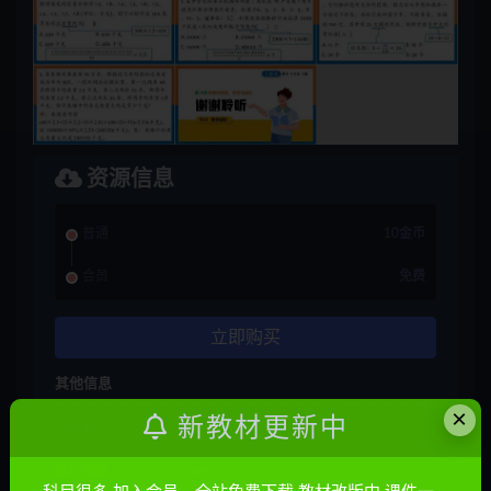
资源信息
普通
10金币
会员
免费
立即购买
其他信息
×
新教材更新中
有效期
7 天内有效
累计销量
1569