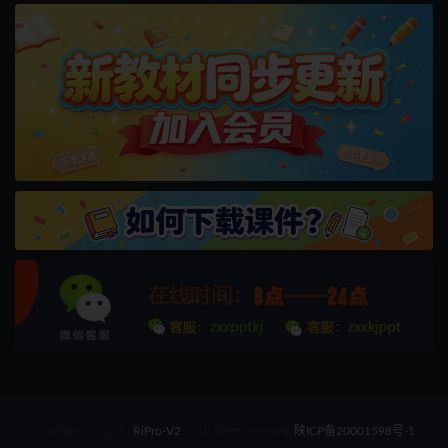
Copyright © 2021
RiPro-V2
- All rights reserved
陕ICP备20001598号-1