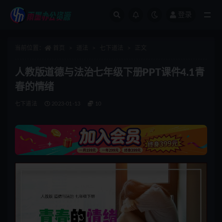
登录
全部
当前位置：
首页
道法
七下道法
正文
人教版道德与法治七年级下册PPT课件4.1青
春的情绪
七下道法
2023-01-13
10