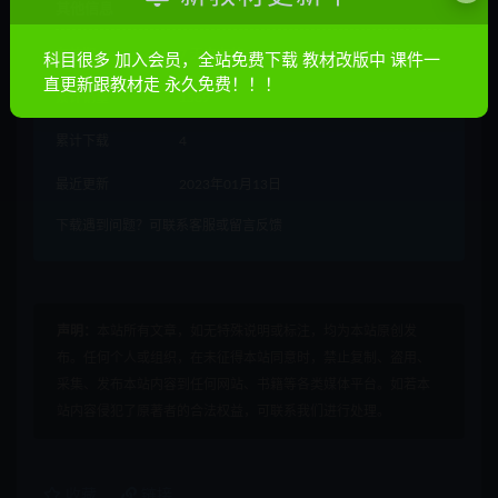
其他信息
有效期
7 天内有效
科目很多 加入会员，全站免费下载 教材改版中 课件一
直更新跟教材走 永久免费！！！
累计销量
1569
累计下载
4
最近更新
2023年01月13日
下载遇到问题？可联系客服或留言反馈
声明：
本站所有文章，如无特殊说明或标注，均为本站原创发
布。任何个人或组织，在未征得本站同意时，禁止复制、盗用、
采集、发布本站内容到任何网站、书籍等各类媒体平台。如若本
站内容侵犯了原著者的合法权益，可联系我们进行处理。
收藏
链接