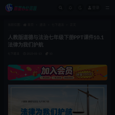
登录
全部
当前位置：
首页
道法
七下道法
正文
人教版道德与法治七年级下册PPT课件10.1
法律为我们护航
七下道法
2023-01-13
10