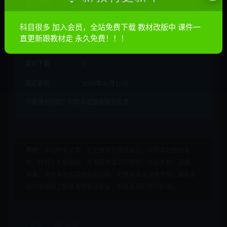
其他信息
有效期
7 天内有效
科目很多 加入会员，全站免费下载 教材改版中 课件一
直更新跟教材走 永久免费！！！
累计销量
1569
累计下载
3
最近更新
2023年01月13日
下载遇到问题？可联系客服或留言反馈
声明：
本站所有文章，如无特殊说明或标注，均为本站原创发
布。任何个人或组织，在未征得本站同意时，禁止复制、盗用、
采集、发布本站内容到任何网站、书籍等各类媒体平台。如若本
站内容侵犯了原著者的合法权益，可联系我们进行处理。
收藏
链接