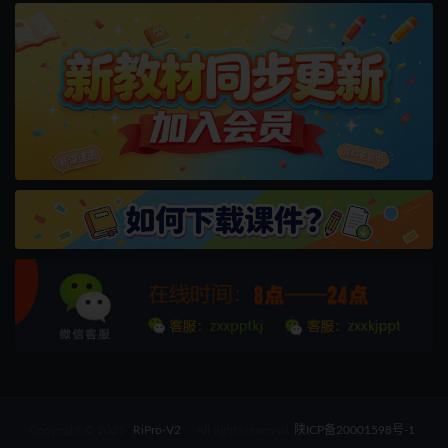
Copyright © 2021
RiPro-V2
- All rights reserved
陕ICP备20001598号-1