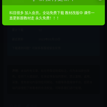
其他信息
有效期
7 天内有效
科目很多 加入会员，全站免费下载 教材改版中 课件一
直更新跟教材走 永久免费！！！
累计销量
1570
累计下载
12
最近更新
2023年01月13日
下载遇到问题？可联系客服或留言反馈
声明：
本站所有文章，如无特殊说明或标注，均为本站原创发
布。任何个人或组织，在未征得本站同意时，禁止复制、盗用、
采集、发布本站内容到任何网站、书籍等各类媒体平台。如若本
站内容侵犯了原著者的合法权益，可联系我们进行处理。
收藏
链接