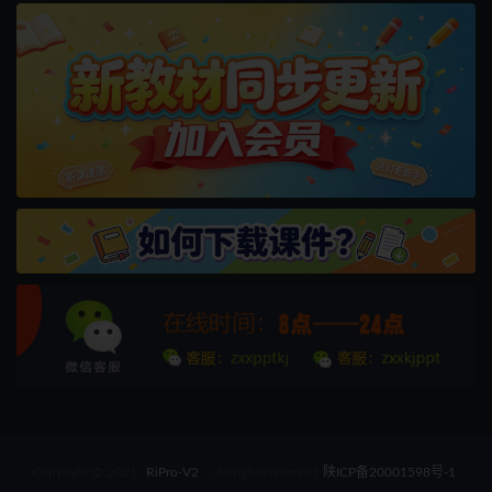
Copyright © 2021
RiPro-V2
- All rights reserved
陕ICP备20001598号-1