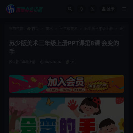
登录
全部
当前位置：
首页
美术
三年级美术
苏少版三年级上册
正文
苏少版美术三年级上册PPT课第8课 会变的
手
苏少版三年级上册
2026-07-07
10