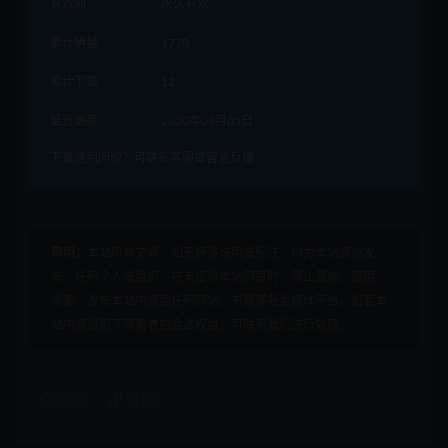
有效期
永久有效
累计销量
1778
累计下载
12
最近更新
2020年08月05日
下载遇到问题？可联系客服或留言反馈
声明：
本站所有文章，如无特殊说明或标注，均为本站原创发
布。任何个人或组织，在未征得本站同意时，禁止复制、盗用、
采集、发布本站内容到任何网站、书籍等各类媒体平台。如若本
站内容侵犯了原著者的合法权益，可联系我们进行处理。
收藏
链接