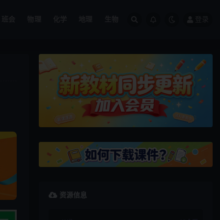
班会
物理
化学
地理
生物
登录
资源信息