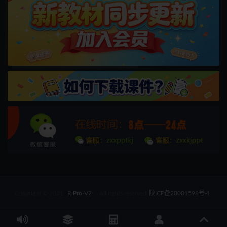
Copyright © 2021
RiPro-V2
- All rights reserved
陕ICP备20001598号-1