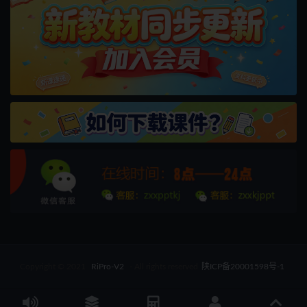
Copyright © 2021
RiPro-V2
- All rights reserved
陕ICP备20001598号-1