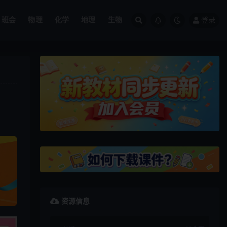
班会
物理
化学
地理
生物
登录
资源信息