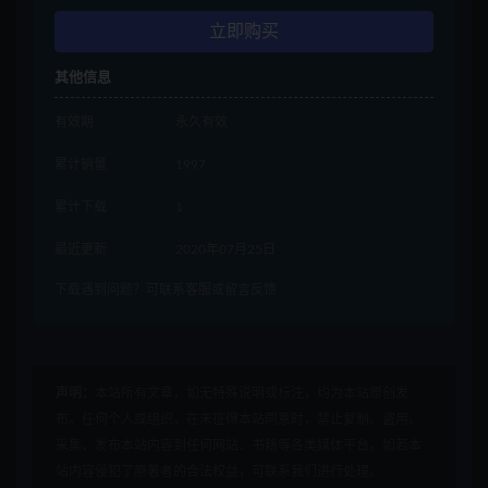
立即购买
其他信息
有效期
永久有效
累计销量
1997
累计下载
1
最近更新
2020年07月25日
下载遇到问题？可联系客服或留言反馈
声明：
本站所有文章，如无特殊说明或标注，均为本站原创发
布。任何个人或组织，在未征得本站同意时，禁止复制、盗用、
采集、发布本站内容到任何网站、书籍等各类媒体平台。如若本
站内容侵犯了原著者的合法权益，可联系我们进行处理。