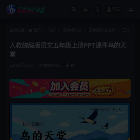
登录
全部
当前位置：
首页
语文
五年级语文
五年级语文上册
正文
人教统编版语文五年级上册PPT课件鸟的天
堂
五年级语文上册
2020-07-25
10