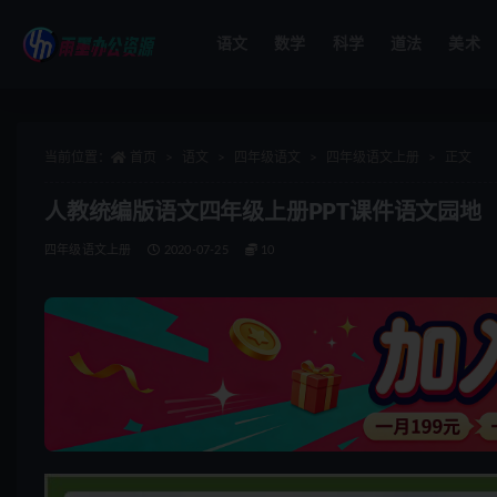
语文
数学
科学
道法
美术
全部
当前位置：
首页
语文
四年级语文
四年级语文上册
正文
人教统编版语文四年级上册PPT课件语文园地
四年级语文上册
2020-07-25
10