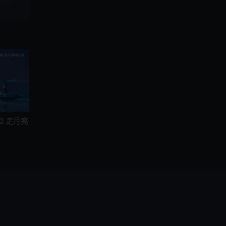
链接
2.走月亮