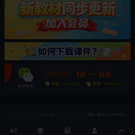
Copyright © 2021
RiPro-V2
- All rights reserved
陕ICP备20001598号-1