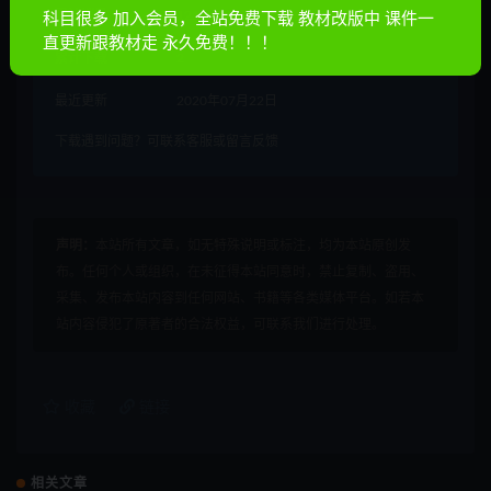
累计销量
1213
科目很多 加入会员，全站免费下载 教材改版中 课件一
直更新跟教材走 永久免费！！！
累计下载
2
最近更新
2020年07月22日
下载遇到问题？可联系客服或留言反馈
声明：
本站所有文章，如无特殊说明或标注，均为本站原创发
布。任何个人或组织，在未征得本站同意时，禁止复制、盗用、
采集、发布本站内容到任何网站、书籍等各类媒体平台。如若本
站内容侵犯了原著者的合法权益，可联系我们进行处理。
收藏
链接
相关文章