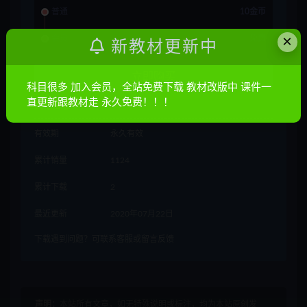
普通
10金币
×
会员
免费
新教材更新中
立即购买
科目很多 加入会员，全站免费下载 教材改版中 课件一
直更新跟教材走 永久免费！！！
其他信息
有效期
永久有效
累计销量
1124
累计下载
2
最近更新
2020年07月22日
下载遇到问题？可联系客服或留言反馈
声明：
本站所有文章，如无特殊说明或标注，均为本站原创发