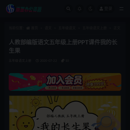
登录
全部
当前位置：
首页
语文
五年级语文
五年级语文上册
正文
人教部编版语文五年级上册PPT课件我的长
生果
五年级语文上册
2020-07-22
10