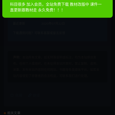
累计销量
2514
科目很多 加入会员，全站免费下载 教材改版中 课件一
直更新跟教材走 永久免费！！！
累计下载
1
最近更新
2020年07月22日
下载遇到问题？可联系客服或留言反馈
声明：
本站所有文章，如无特殊说明或标注，均为本站原创发
布。任何个人或组织，在未征得本站同意时，禁止复制、盗用、
采集、发布本站内容到任何网站、书籍等各类媒体平台。如若本
站内容侵犯了原著者的合法权益，可联系我们进行处理。
收藏
链接
相关文章