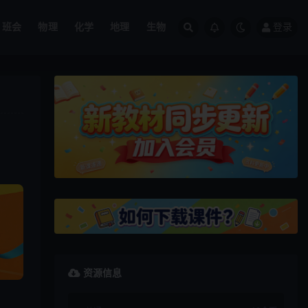
班会
物理
化学
地理
生物
登录
资源信息