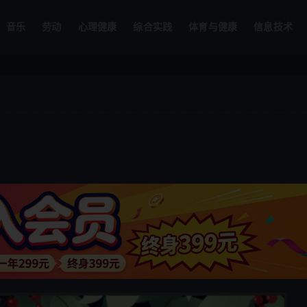
音乐
劳动
心理健康
综合实践
体育与健康
信息技术