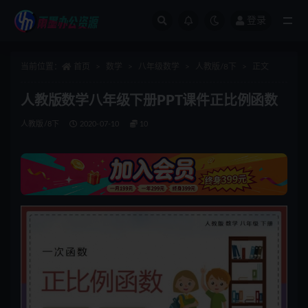
登录
全部
当前位置：
首页
数学
八年级数学
人教版/8下
正文
人教版数学八年级下册PPT课件正比例函数
人教版/8下
2020-07-10
10