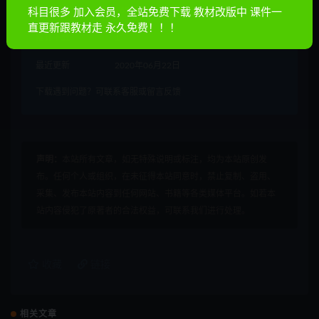
累计销量
1655
科目很多 加入会员，全站免费下载 教材改版中 课件一
直更新跟教材走 永久免费！！！
累计下载
1
最近更新
2020年06月22日
下载遇到问题？可联系客服或留言反馈
声明：
本站所有文章，如无特殊说明或标注，均为本站原创发
布。任何个人或组织，在未征得本站同意时，禁止复制、盗用、
采集、发布本站内容到任何网站、书籍等各类媒体平台。如若本
站内容侵犯了原著者的合法权益，可联系我们进行处理。
收藏
链接
相关文章