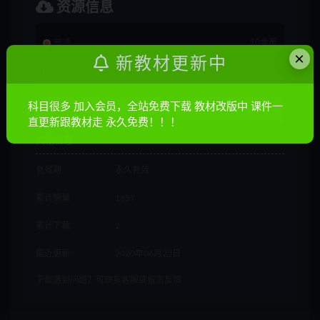
资源信息
普通
10金币
×
新教材更新中
会员
免费
科目很多 加入会员，全站免费下载 教材改版中 课件一
立即购买
直更新跟教材走 永久免费！！！
其他信息
有效期
永久有效
累计销量
1657
累计下载
2
最近更新
2020年06月22日
下载遇到问题？可联系客服或留言反馈