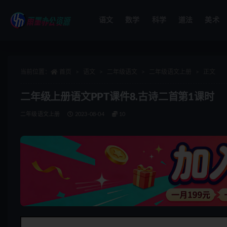
语文
数学
科学
道法
美术
全部
当前位置：
首页
语文
二年级语文
二年级语文上册
正文
二年级上册语文PPT课件8.古诗二首第1课时
二年级语文上册
2023-08-04
10