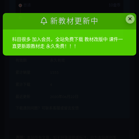
普通
10金币
×
会员
免费
新教材更新中
立即购买
科目很多 加入会员，全站免费下载 教材改版中 课件一
直更新跟教材走 永久免费！！！
其他信息
有效期
永久有效
累计销量
1555
累计下载
4
最近更新
2020年06月22日
下载遇到问题？可联系客服或留言反馈
声明：
本站所有文章，如无特殊说明或标注，均为本站原创发