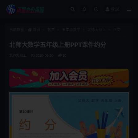
登录
全部
当前位置：
首页
数学
五年级数学
北师大/5上
正文
北师大数学五年级上册PPT课件约分
北师大/5上
2020-06-20
10