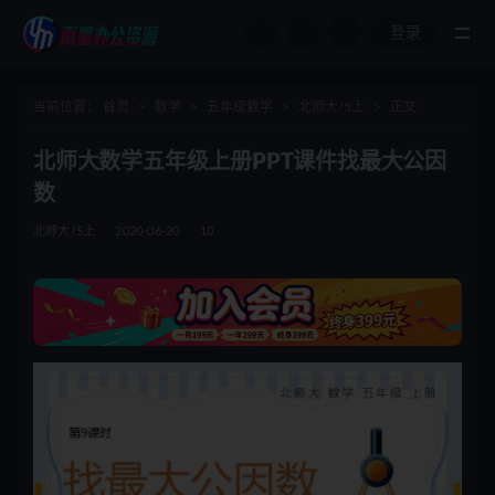
登录
全部
当前位置：
首页
数学
五年级数学
北师大/5上
正文
北师大数学五年级上册PPT课件找最大公因
数
北师大/5上
2020-06-20
10