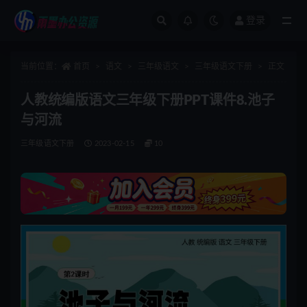
登录
全部
当前位置：
首页
语文
三年级语文
三年级语文下册
正文
人教统编版语文三年级下册PPT课件8.池子
与河流
三年级语文下册
2023-02-15
10