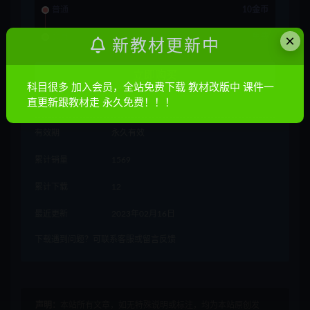
普通
10金币
×
会员
免费
新教材更新中
立即购买
科目很多 加入会员，全站免费下载 教材改版中 课件一
直更新跟教材走 永久免费！！！
其他信息
有效期
永久有效
累计销量
1569
累计下载
12
最近更新
2023年02月16日
下载遇到问题？可联系客服或留言反馈
声明：
本站所有文章，如无特殊说明或标注，均为本站原创发