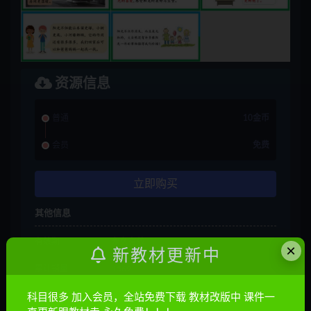
资源信息
普通
10金币
会员
免费
立即购买
其他信息
有效期
永久有效
×
新教材更新中
累计销量
1569
累计下载
4
科目很多 加入会员，全站免费下载 教材改版中 课件一