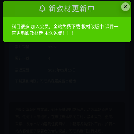
×
新教材更新中
立即购买
其他信息
科目很多 加入会员，全站免费下载 教材改版中 课件一
直更新跟教材走 永久免费！！！
有效期
永久有效
累计销量
1569
累计下载
4
最近更新
2023年02月15日
下载遇到问题？可联系客服或留言反馈
声明：
本站所有文章，如无特殊说明或标注，均为本站原创发
布。任何个人或组织，在未征得本站同意时，禁止复制、盗用、
采集、发布本站内容到任何网站、书籍等各类媒体平台。如若本
站内容侵犯了原著者的合法权益，可联系我们进行处理。