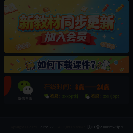
Copyright © 2021
RiPro-V2
- All rights reserved
陕ICP备20001598号-1