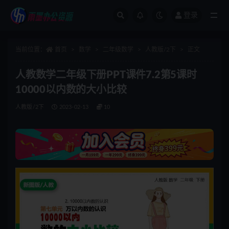
登录
全部
当前位置：
首页
数学
二年级数学
人教版/2下
正文
人教数学二年级下册PPT课件7.2第5课时
10000以内数的大小比较
人教版/2下
2023-02-13
10