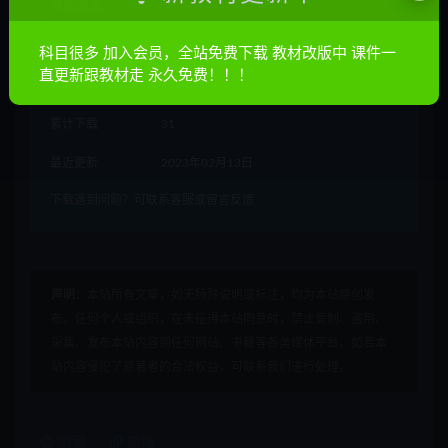
其他信息
有效期
永久有效
科目很多 加入会员，全站免费下载 教材改版中 课件一
直更新跟教材走 永久免费！！！
累计销量
1569
累计下载
31
最近更新
2023年02月13日
下载遇到问题？可联系客服或留言反馈
声明：
本站所有文章，如无特殊说明或标注，均为本站原创发
布。任何个人或组织，在未征得本站同意时，禁止复制、盗用、
采集、发布本站内容到任何网站、书籍等各类媒体平台。如若本
站内容侵犯了原著者的合法权益，可联系我们进行处理。
收藏
链接