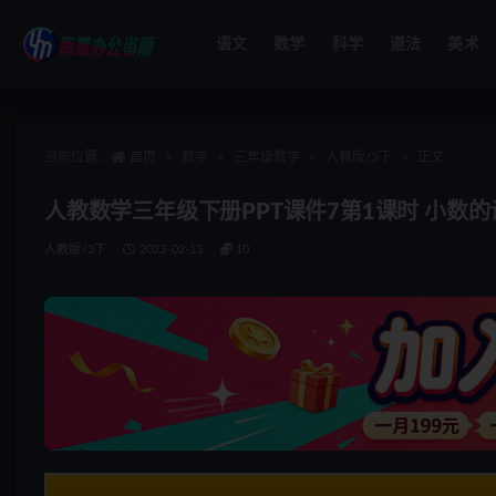
语文
数学
科学
道法
美术
全部
当前位置：
首页
数学
三年级数学
人教版/3下
正文
人教数学三年级下册PPT课件7第1课时 小数的
人教版/3下
2023-02-13
10