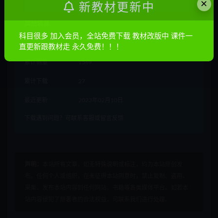
×
立即购买
新教材更新中
其他信息
科目很多 加入会员，全站免费下载 教材改版中 课件一
有效期
永久有效
直更新跟教材走 永久免费！！！
累计销量
1569
累计下载
27
最近更新
2023年02月10日
下载遇到问题？可联系客服或留言反馈
声明：
本站所有文章，如无特殊说明或标注，均为本站原创发
布。任何个人或组织，在未征得本站同意时，禁止复制、盗用、
采集、发布本站内容到任何网站、书籍等各类媒体平台。如若本
站内容侵犯了原著者的合法权益，可联系我们进行处理。