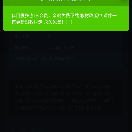
其他信息
有效期
永久有效
科目很多 加入会员，全站免费下载 教材改版中 课件一
直更新跟教材走 永久免费！！！
累计销量
1569
累计下载
37
最近更新
2023年02月10日
下载遇到问题？可联系客服或留言反馈
声明：
本站所有文章，如无特殊说明或标注，均为本站原创发
布。任何个人或组织，在未征得本站同意时，禁止复制、盗用、
采集、发布本站内容到任何网站、书籍等各类媒体平台。如若本
站内容侵犯了原著者的合法权益，可联系我们进行处理。
收藏
链接