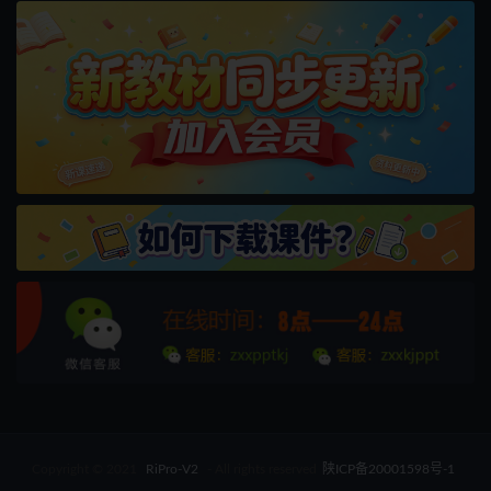
Copyright © 2021
RiPro-V2
- All rights reserved
陕ICP备20001598号-1