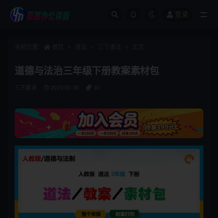
登录
全部
当前位置：
首页
道法
三下道法
正文
道德与法治三年级下册教案素材包
三下道法
2023-01-30
10