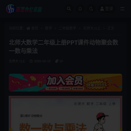
登录
全部
当前位置：
首页
数学
二年级数学
北师大/2上
正文
北师大数学二年级上册PPT课件动物聚会数
一数与乘法
北师大/2上
2020-06-19
10