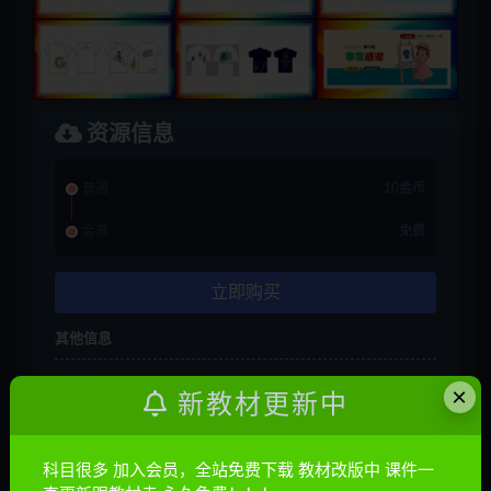
资源信息
普通
10金币
会员
免费
立即购买
其他信息
有效期
7 天内有效
×
新教材更新中
累计销量
1569
科目很多 加入会员，全站免费下载 教材改版中 课件一
累计下载
118