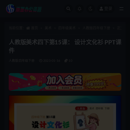
登录
全部
当前位置：
首页
美术
四年级美术
人教版四年级下册
正文
人教版美术四下第15课： 设计文化衫 PPT课
件
人教版四年级下册
2023-01-16
10