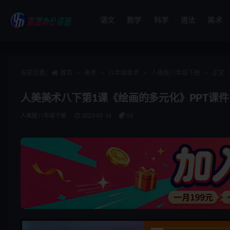
语文
数学
科学
道法
美术
全部
当前位置：
首页
美术
八年级美术
人美版八年级下册
正文
人美美术八下第1课《绘画的多元化》PPT课件
人美版八年级下册
2023-01-16
10