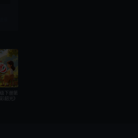
链接
年级下册第
油彩韶光》