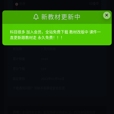
普通
10金币
×
会员
免费
新教材更新中
立即购买
科目很多 加入会员，全站免费下载 教材改版中 课件一
直更新跟教材走 永久免费！！！
其他信息
有效期
7 天内有效
累计销量
1569
累计下载
119
最近更新
2023年01月16日
下载遇到问题？可联系客服或留言反馈
声明：
本站所有文章，如无特殊说明或标注，均为本站原创发