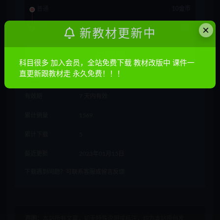
普通
10金币
×
会员
免费
新教材更新中
立即购买
科目很多 加入会员，全站免费下载 教材改版中 课件一
直更新跟教材走 永久免费！！！
其他信息
有效期
7 天内有效
累计销量
1569
累计下载
5
最近更新
2023年01月15日
下载遇到问题？可联系客服或留言反馈
声明：
本站所有文章，如无特殊说明或标注，均为本站原创发