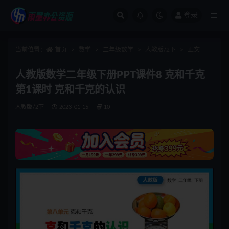
登录
全部
当前位置：
首页
数学
二年级数学
人教版/2下
正文
人教版数学二年级下册PPT课件8 克和千克
第1课时 克和千克的认识
人教版/2下
2023-01-15
10