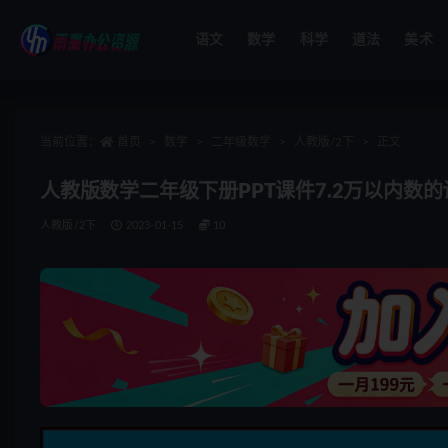
语文
数学
科学
道法
美术
全部
当前位置：
首页
数学
二年级数学
人教版/2下
正文
人教版数学二年级下册PPT课件7.2万以内数的认
人教版/2下
2023-01-15
10