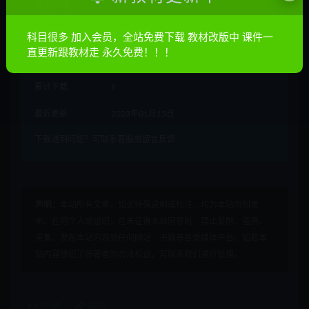
其他信息
有效期
7 天内有效
科目很多 加入会员，全站免费下载 教材改版中 课件一
直更新跟教材走 永久免费！！！
累计销量
1569
累计下载
9
最近更新
2023年01月15日
下载遇到问题？可联系客服或留言反馈
声明：
本站所有文章，如无特殊说明或标注，均为本站原创发
布。任何个人或组织，在未征得本站同意时，禁止复制、盗用、
采集、发布本站内容到任何网站、书籍等各类媒体平台。如若本
站内容侵犯了原著者的合法权益，可联系我们进行处理。
收藏
链接