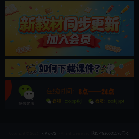
Copyright © 2021
RiPro-V2
- All rights reserved
陕ICP备20001598号-1