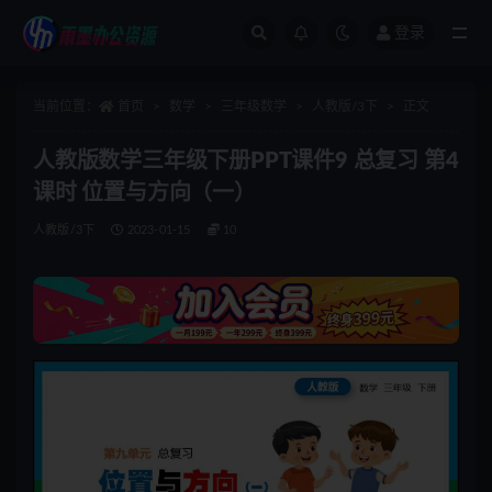
登录
全部
当前位置：
首页
数学
三年级数学
人教版/3下
正文
人教版数学三年级下册PPT课件9 总复习 第4
课时 位置与方向（一）
人教版/3下
2023-01-15
10