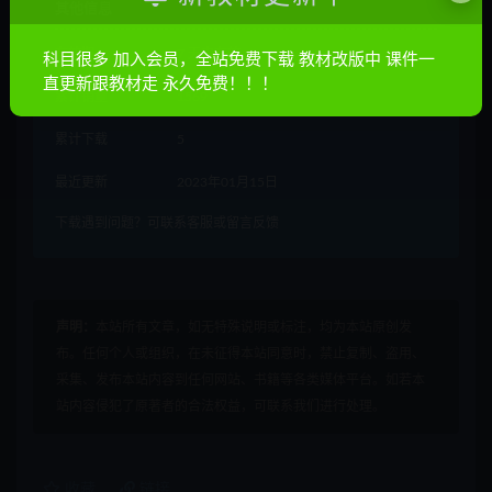
其他信息
有效期
7 天内有效
科目很多 加入会员，全站免费下载 教材改版中 课件一
直更新跟教材走 永久免费！！！
累计销量
1569
累计下载
5
最近更新
2023年01月15日
下载遇到问题？可联系客服或留言反馈
声明：
本站所有文章，如无特殊说明或标注，均为本站原创发
布。任何个人或组织，在未征得本站同意时，禁止复制、盗用、
采集、发布本站内容到任何网站、书籍等各类媒体平台。如若本
站内容侵犯了原著者的合法权益，可联系我们进行处理。
收藏
链接