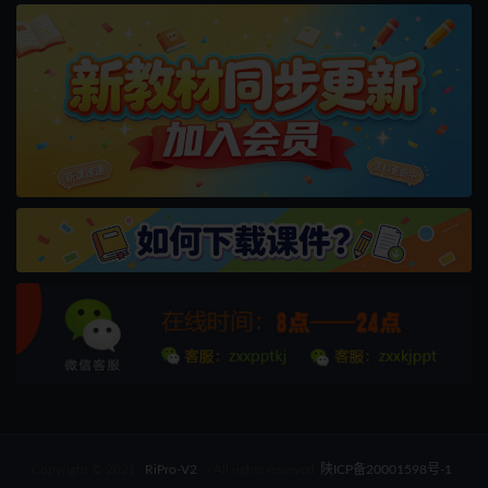
Copyright © 2021
RiPro-V2
- All rights reserved
陕ICP备20001598号-1