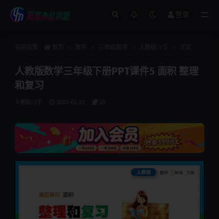
登录
全部
当前位置：
首页
数学
三年级数学
人教版/3下
正文
人教版数学三年级下册PPT课件5 面积 整理
和复习
人教版/3下
2023-01-15
10