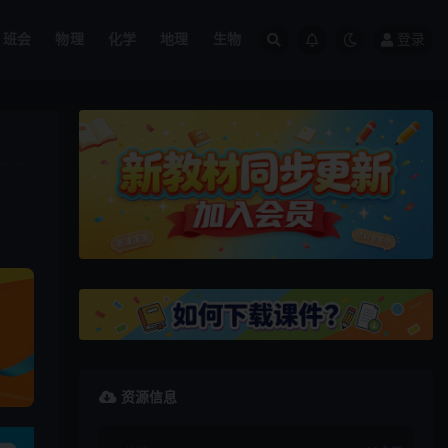
班会
物理
化学
地理
生物
登录
资源信息