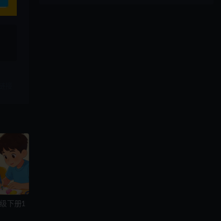
、
链接
级下册1