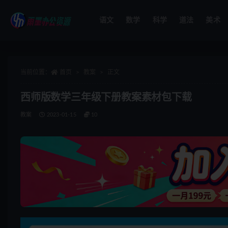
语文
数学
科学
道法
美术
全部
当前位置：
首页
教案
正文
西师版数学三年级下册教案素材包下载
教案
2023-01-15
10