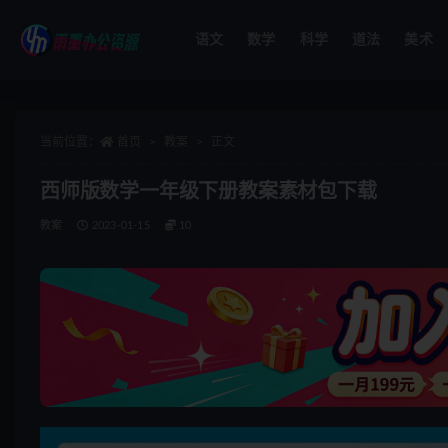
语文
数学
科学
道法
美术
全部
当前位置：
首页
教案
正文
西师版数学一年级下册教案素材包下载
教案
2023-01-15
10