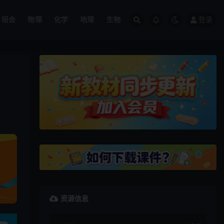
班会
物理
化学
地理
生物
登录
资源信息