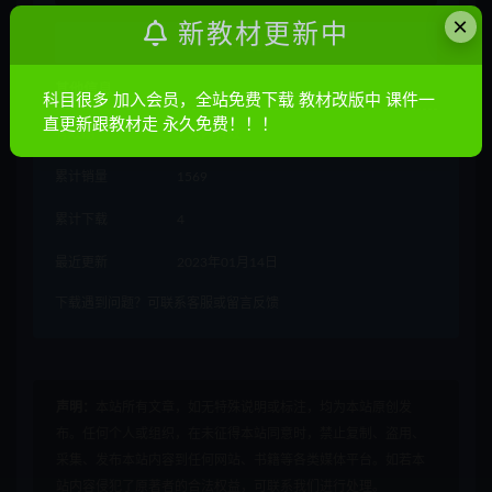
×
新教材更新中
立即购买
其他信息
科目很多 加入会员，全站免费下载 教材改版中 课件一
直更新跟教材走 永久免费！！！
有效期
7 天内有效
累计销量
1569
累计下载
4
最近更新
2023年01月14日
下载遇到问题？可联系客服或留言反馈
声明：
本站所有文章，如无特殊说明或标注，均为本站原创发
布。任何个人或组织，在未征得本站同意时，禁止复制、盗用、
采集、发布本站内容到任何网站、书籍等各类媒体平台。如若本
站内容侵犯了原著者的合法权益，可联系我们进行处理。