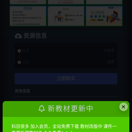
资源信息
普通
10金币
会员
免费
立即购买
其他信息
有效期
7 天内有效
×
新教材更新中
累计销量
1569
科目很多 加入会员，全站免费下载 教材改版中 课件一
累计下载
7