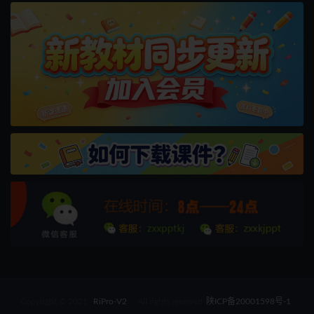
Copyright © 2021
RiPro-V2
- All rights reserved
陕ICP备20001598号-1