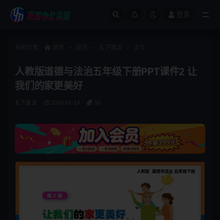
登录
全部
当前位置：
首页
道法
五下道法
正文
人教版道德与法治五年级下册PPT课件2 让
我们的家更美好
五下道法
2023-01-13
10