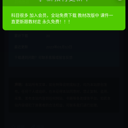
其他信息
有效期
7 天内有效
科目很多 加入会员，全站免费下载 教材改版中 课件一
直更新跟教材走 永久免费！！！
累计销量
1569
累计下载
20
最近更新
2023年01月13日
下载遇到问题？可联系客服或留言反馈
声明：
本站所有文章，如无特殊说明或标注，均为本站原创发
布。任何个人或组织，在未征得本站同意时，禁止复制、盗用、
采集、发布本站内容到任何网站、书籍等各类媒体平台。如若本
站内容侵犯了原著者的合法权益，可联系我们进行处理。
收藏
链接