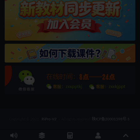
Copyright © 2021
RiPro-V2
- All rights reserved
陕ICP备20001598号-1